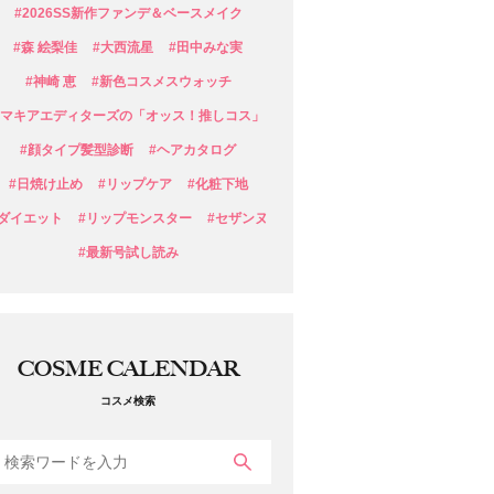
#2026SS新作ファンデ＆ベースメイク
#森 絵梨佳
#大西流星
#田中みな実
#神崎 恵
#新色コスメスウォッチ
#マキアエディターズの「オッス！推しコス」
#顔タイプ髪型診断
#ヘアカタログ
#日焼け止め
#リップケア
#化粧下地
#ダイエット
#リップモンスター
#セザンヌ
#最新号試し読み
COSME CALENDAR
コスメ検索
検索