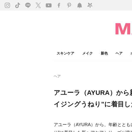
スキンケア
メイク
新色
ヘア
ヘア
アユーラ（AYURA）か
イジングうねり”に着目
アユーラ（AYURA）から、年齢とと