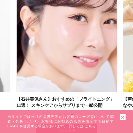
さん】おすすめの「ブライトニング」
【声優・小倉 唯さん】
スキンケアからサプリまで一挙公開
なやかな身体づくりの秘
当サイトでは当社の提携先等がお客様のニーズ等について調
1
2
3
4
5
6
7
査・分析 したり、お客様にお勧めの広告を表示する目的で
Cookie を使用する場合があります。 詳しくは
こちら
もっとみる