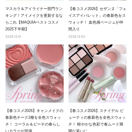
マスカラ＆アイライナー部門ラン
【春コスメ2026】セザンヌ「フェ
キング！アイメイクを更新するな
イスアイパレット」の春新色をス
らこれ【MAQUIAベストコスメ
ウォッチ！ 血色感ベージュが仲
2025下半期】
間入り
2025.12.01
2025.12.02
【春コスメ2026】キャンメイクの
【春コスメ2026】スナイデル ビ
春新色チーク2種を全色スウォッ
ューティの春新色を全色スウォッ
チ！ コーラル＆ピーチの春らし
チ！ 軽やかな色彩で春ムード満
いカラーが登場
開な装いに