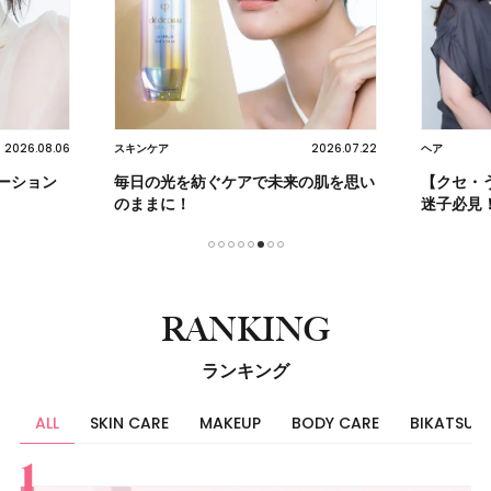
2026.08.06
2026.07.22
スキンケア
ヘア
ーション
毎日の光を紡ぐケアで未来の肌を思い
【クセ・
のままに！
迷子必見
1
2
3
4
5
6
7
8
RANKING
ランキング
ALL
SKIN CARE
MAKEUP
BODY CARE
BIKATSU
すべて
スキンケア
メイク
ボディケア
美活
ヘア
ライフスタイル
ビューティーズ