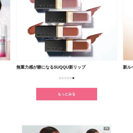
無重力感が癖になるSUQQU新リップ
新ル
1
2
3
4
5
6
もっとみる
PR