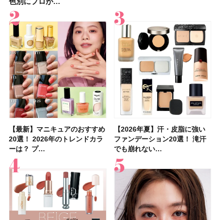
色別にプロが…
したからこそ愛が深…
色別にプロが…
容マニア・マ…
ク6選！ 美活…
入れが楽な…
を1組2名様にプ…
」10モモピュ…
【最新】マニキュアのおすすめ
【石井美保さん】おすすめの
【最新】マニキュアのおすすめ
【2026年】ボディ用日焼け止
【2026夏】「歯磨き粉・オー
【2026年夏】おすすめの髪型
【鈴木えみさんの愛用品30選】
【ルナソルアイシャドウ】アイ
【2026年夏】汗・皮脂に強い
【クリスマスコフレ2026】ク
【2026年夏】汗・皮脂に強い
【2026夏】「リップケア」ラ
【板野友美さんの美活】「最
【2026年夏】小顔に見えるボ
【無印良品】スキンケア×衣料
【セザンヌ】「ブライトカラー
20選！ 2026年のトレンドカラ
「ブライトニング」11選！ ス
20選！ 2026年のトレンドカラ
めUVのおすすめ20選！ この夏
ラルケア」ランキングTOP5！
36選！ショート・ボブ・ミディ
コスメ・スキンケア・ヘアケア
カラーレーションN新色・限定
ファンデーション20選！ 滝汗
リニークのホリデーコフレを一
ファンデーション20選！ 滝汗
ンキングTOP5！＜美容マニア
近、下の歯の矯正を再開したん
ブの髪型37選！ レイヤー・切
素材の最強タッグで実現！ 着
シーラー」新色グリーンが8/7
ーは？ プ…
キンケアからサプ…
ーは？ プ…
注目の人気…
＜美容マニア…
アム・ロング…
etc.お気に…
色をイエベ・ブ…
でも崩れない…
挙紹介！ 人気…
でも崩れない…
集団・マキア…
です」オーラルケア…
りっぱなしな…
るだけで保湿でき…
に発売｜既存色…