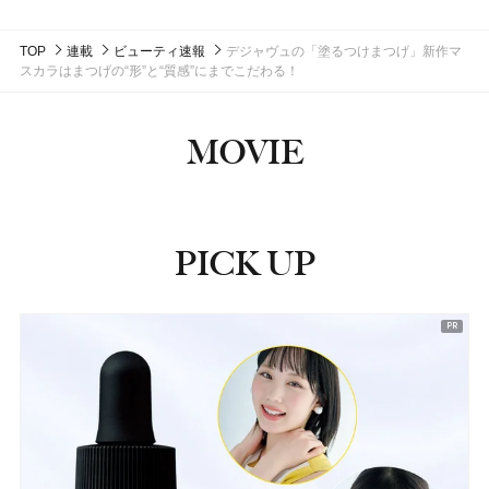
TOP
連載
ビューティ速報
デジャヴュの「塗るつけまつげ」新作マ
スカラはまつげの“形”と“質感”にまでこだわる！
MOVIE
PICK UP
ピックアップ