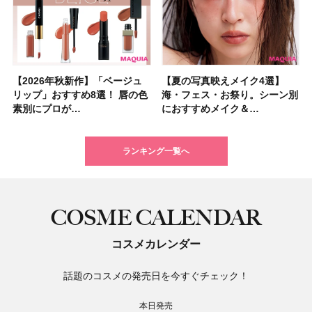
【2026年秋新作】「ベージュ
【2026夏】「シートマスク・
【2026年秋新作】「ベージュ
【ニベア】美容液リップクリー
【2026夏】「インナーケア・
【最新】髪のうねり・広がり・
【2026年8月の一粒万倍日】お
【ジョー マローン ロンドン】
【夏の写真映えメイク4選】
【2026夏】「洗顔料」ランキ
【夏の写真映えメイク4選】
【石井美保さん・50歳のボディ
【石井美保さんのおすすめお菓
【2026年夏】透明感カラーの
【読者プレゼント】羽の見えな
先行販売でゲット🧡LUNASOL
リップ」おすすめ8選！ 唇の色
パック」ランキングTOP5！＜
リップ」おすすめ8選！ 唇の色
ム＆ボディスクラブが新登場！
サプリ」ランキングTOP5！＜
くせ毛におすすめのシャンプー
すすめの開運コスメ＆美容アイ
大人気フレグランス「ウッド
海・フェス・お祭り。シーン別
ングTOP5！＜マキアビューテ
海・フェス・お祭り。シーン別
ケア愛用品16選】首・手・バス
子＆お茶10選】手土産にもぴっ
髪色おすすめ20選！ ブリーチ
いハンディファン
アイカラーレーションN 23
素別にプロが…
マキアビュー…
素別にプロが…
大人気の色付き…
美容マニア集…
17選
テム10選！
セージ ＆ シ…
におすすめメイク＆…
ィーズが投票…
におすすめメイク＆…
トのパーツケ…
たり
あり・なし別…
「baramood」を3名様…
Rosy…
ランキング一覧へ
COSME CALENDAR
コスメカレンダー
話題のコスメの発売日を今すぐチェック！
本日発売