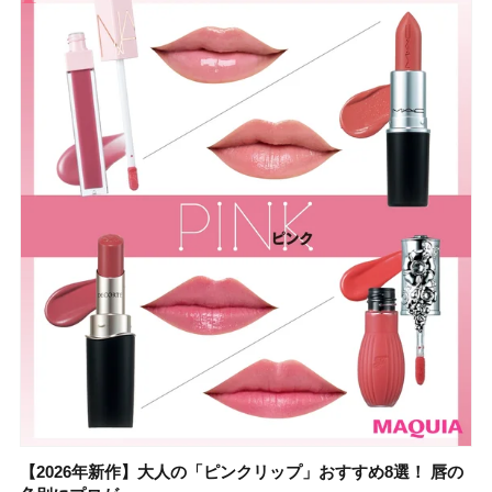
【2026年新作】大人の「ピンクリップ」おすすめ8選！ 唇の
【上田竜也さんのマイベストコスメ５選】大人になって開眼
【2026年新作】大人の「ピンクリップ」おすすめ8選！ 唇の
【2026夏】「香水・フレグランス」ランキングTOP5！＜美
【2026年最新】ダイエットや腸活におすすめの食品・ドリン
【2026年夏】40代におすすめの髪型30選！ 若く見える・手
【フォロー＆いいねで当たる】中国割烹旅館 掬水亭の宿泊券
【セザンヌ】8/7新色追加！「ウォータリーティントリップ