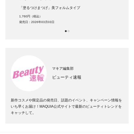
イプ
「塗るつけまつげ」美フォルムタイプ
まつ
1,760円（税込）
1,87
発売日：2026年03月03日
発売日：
1
2
マキア編集部
ビューティ速報
新作コスメや限定品の発売日、話題のイベント、キャンペーン情報を
いち早くお届け！MAQUIA公式サイトで最新のビューティトレンドを
キャッチして。