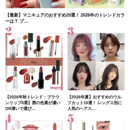
【最新】マニキュアのおすすめ20選！ 2026年のトレンドカラ
大野真理子さんのリピ買い「ブライトニング」14選！ 透明肌
【最新】マニキュアのおすすめ20選！ 2026年のトレンドカラ
【2026夏】「香水・フレグランス」ランキングTOP5！＜美
【板野友美さんの美活】「実はうねりやすいクセ毛なんで
【2026年夏】40代におすすめの髪型30選！ 若く見える・手
【フォロー＆いいねで当たる】中国割烹旅館 掬水亭の宿泊券
【セザンヌ】「ブライトカラーシーラー」新色グリーンが8/7
ーは？ プ…
の秘訣を公開
ーは？ プ…
容マニア・マ…
す」美しいロングヘア…
入れが楽な…
を1組2名様にプ…
に発売｜既存色…
【2026年秋トレンド・ブラウ
【石井美保さん】おすすめの
【2026年秋トレンド・ブラウ
【2026年】ボディ用日焼け止
【簡単・夏バテ防止レシピ12
【2026年夏】おすすめのウル
【鈴木えみさんの愛用品30選】
【セザンヌ】8/7新色追加！
【2026年夏】おすすめのウル
【上田竜也さんのマイベストコ
【2026年新作】大人の「ピン
【クリスマスコフレ2026】
【美容系・伊能忠敬界隈】上西
【2026年夏】おすすめの髪型
【橋本環奈さんの美容Q&A】
【スック2026新作】秋コレク
ンリップ8選】唇の色素が濃い
「ブライトニング」11選！ ス
ンリップ8選】唇の色素が濃い
めUVのおすすめ20選！ この夏
選】食欲がない日にもおすす
フカット10選！ レングス別に
コスメ・スキンケア・ヘアケア
「ウォータリーティントリップ
フカット10選！ レングス別に
スメ５選】大人になって開眼し
クリップ」おすすめ8選！ 唇の
HACCIのホリデーギフトが豪華
星来さんは5年間1日1万歩を継
36選！ショート・ボブ・ミディ
顔用コスメで全身ケア！「お尻
ションを全品スウォッチ&イエ
OR薄いで選び…
キンケアからサプ…
OR薄いで選び…
注目の人気…
め！ さっぱりご飯…
人気のヘアス…
etc.お気に…
」10モモピュ…
人気のヘアス…
たからこそ愛が深…
色別にプロが…
すぎると話題…
続！ 歩くとき…
アム・ロング…
や脚も喜んでくれ…
ベブルベ分け！