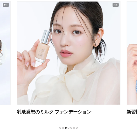
乳液発想のミルク ファンデーション
新習
1
2
3
4
5
6
7