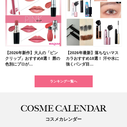
【2026年新作】大人の「ピン
【クリスマスコフレ2026】ク
【2026年最新】落ちないマス
【石井美保さん・50歳のボディ
【石井美保さんのおすすめお菓
【2026年夏】小顔に見えるボ
【ILLIT（アイリット）ライブ
【ルナソルアイシャドウ】アイ
【2026年最新】落ちないマス
【2026夏】「大人のニキビケ
シャネルの新作リップ「ルージ
【ニベア】美容液リップクリー
【40代以上におすすめのプロテ
【最新】髪のうねり・広がり・
【無印良品】スキンケア×衣料
ツヤ好きの人生チーク！エナモ
クリップ」おすすめ8選！ 唇の
リニークのホリデーコフレを一
カラおすすめ18選！ 汗や水に
ケア愛用品16選】首・手・バス
子＆お茶10選】手土産にもぴっ
ブの髪型37選！ レイヤー・切
レポ】TOYOTA ARENA
カラーレーションN新色・限定
カラおすすめ18選！ 汗や水に
ア」ランキングTOP5！＜マキ
ュ ココ イドゥラ グロス」全15
ム＆ボディスクラブが新登場！
イン10選】美と健康に不可欠な
くせ毛におすすめのシャンプー
素材の最強タッグで実現！ 着
ル メロウメルティングチーク
色別にプロが…
挙紹介！ 人気…
強くパンダ目…
トのパーツケ…
たり
りっぱなしな…
TOKY…
色をイエベ・ブ…
強くパンダ目…
アビューティ…
色スウォッ…
大人気の色付き…
タンパク質を…
17選
るだけで保湿でき…
限定〈102 ロ…
ランキング一覧へ
COSME CALENDAR
コスメカレンダー