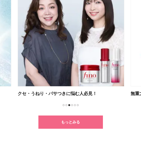
クセ・うねり・パサつきに悩む人必見！
無重
1
2
3
4
5
6
もっとみる