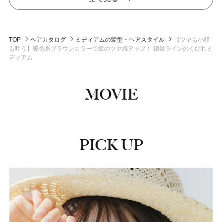
TOP
ヘアカタログ
ミディアムの髪型・ヘアスタイル
【ツヤも小顔
も叶う】暖色系ブラウンカラーで髪のツヤ感アップ！ 鎖骨ラインのくびれミ
ディアム
MOVIE
PICK UP
ピックアップ