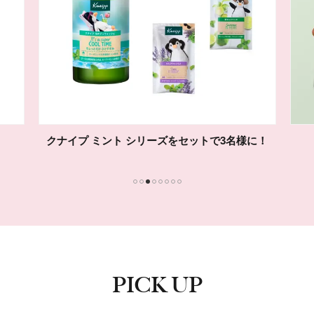
クナイプ ミント シリーズをセットで3名様に！
1
2
3
4
5
6
7
8
PICK UP
ピックアップ