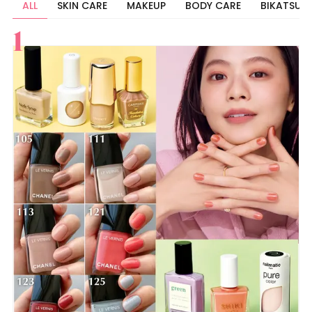
ALL
SKIN CARE
MAKEUP
BODY CARE
BIKATSU
すべて
スキンケア
メイク
ボディケア
美活
ヘア
ライフスタイル
ビューティーズ