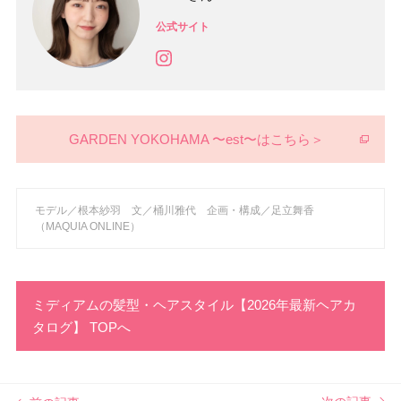
公式サイト
GARDEN YOKOHAMA 〜est〜はこちら＞
モデル／根本紗羽 文／桶川雅代 企画・構成／足立舞香
（MAQUIA ONLINE）
ミディアムの髪型・ヘアスタイル【2026年最新ヘアカ
タログ】 TOPへ