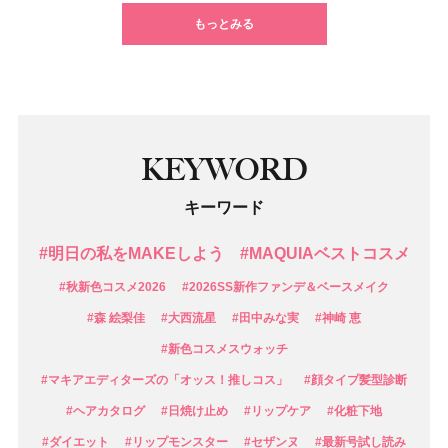
もっとみる
KEYWORD
キーワード
#明日の私をMAKEしよう
#MAQUIAベストコスメ
#秋新色コスメ2026
#2026SS新作ファンデ＆ベースメイク
#森 絵梨佳
#大西流星
#田中みな実
#神崎 恵
#新色コスメスウォッチ
#マキアエディターズの「オッス！推しコス」
#顔タイプ髪型診断
#ヘアカタログ
#日焼け止め
#リップケア
#化粧下地
#ダイエット
#リップモンスター
#セザンヌ
#最新号試し読み