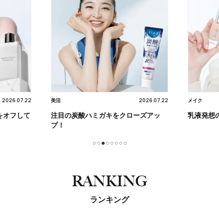
2026.07.22
2026.07.22
美活
メイク
をオフして
注目の炭酸ハミガキをクローズアッ
乳液発想
プ！
1
2
3
4
5
6
7
8
RANKING
ランキング