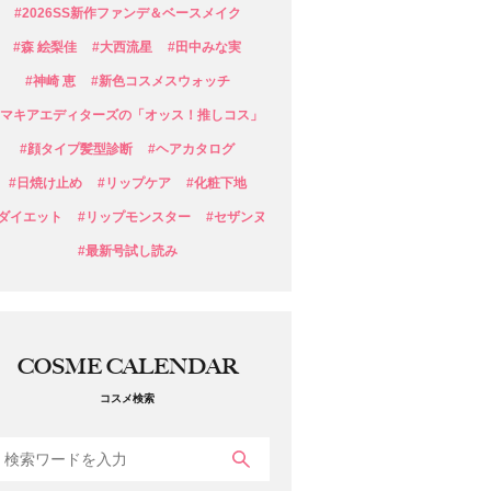
#2026SS新作ファンデ＆ベースメイク
#森 絵梨佳
#大西流星
#田中みな実
#神崎 恵
#新色コスメスウォッチ
#マキアエディターズの「オッス！推しコス」
#顔タイプ髪型診断
#ヘアカタログ
#日焼け止め
#リップケア
#化粧下地
#ダイエット
#リップモンスター
#セザンヌ
#最新号試し読み
COSME CALENDAR
コスメ検索
検索