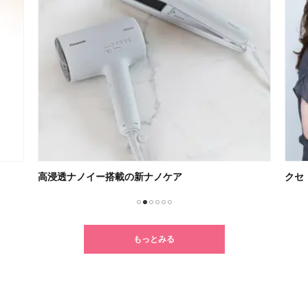
クセ・うねり・パサつきに悩む人必見！
朝の
1
2
3
4
5
6
もっとみる