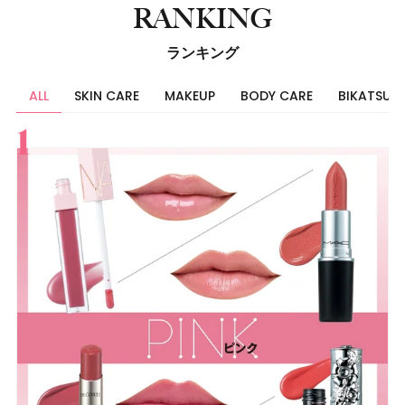
RANKING
ランキング
ALL
SKIN CARE
MAKEUP
BODY CARE
BIKATSU
すべて
スキンケア
メイク
ボディケア
美活
ヘア
ライフスタイル
ビューティーズ