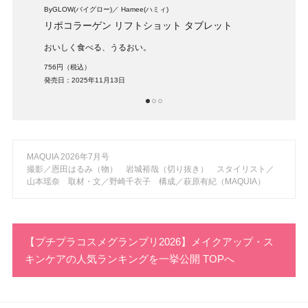
ByGLOW(バイグロー)
Hamee(ハミィ)
SHIM
リポコラーゲン リフトショット タブレット
LIPO
おいしく食べる、うるおい。
成分
756円（税込）
3,99
発売日：2025年11月13日
発売日：
1
2
3
MAQUIA 2026年7月号
撮影／恩田はるみ（物） 岩城裕哉（切り抜き） スタイリスト／
山本瑶奈 取材・文／野崎千衣子 構成／萩原有紀（MAQUIA）
【プチプラコスメグランプリ2026】メイクアップ・ス
キンケアの人気ランキングを一挙公開 TOPへ