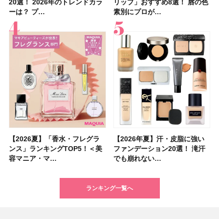
20選！ 2026年のトレンドカラ
止めのおすすめ13選！ 汗で塗
20選！ 2026年のトレンドカラ
選】プレゼントにおすすめ！ケ
子＆お茶10選】手土産にもぴっ
36選！ショート・ボブ・ミディ
いハンディファン
「ウォータリーティントリップ
リップ」おすすめ8選！ 唇の色
「ブライトニング」11選！ ス
リップ」おすすめ8選！ 唇の色
めUVのおすすめ20選！ この夏
近、下の歯の矯正を再開したん
ブの髪型37選！ レイヤー・切
すすめの開運コスメ＆美容アイ
ュオ 01 ピンクベージュ」レビ
ーは？ プ…
膜が強化され…
ーは？ プ…
ア効果、ビジュ、…
たり
アム・ロング…
「baramood」を3名様…
」10モモピュ…
素別にプロが…
キンケアからサプ…
素別にプロが…
注目の人気…
です」オーラルケア…
りっぱなしな…
テム10選！
ュー｜落ち…
【2026夏】「香水・フレグラ
【クリスマスコフレ2026】ク
【2026年夏】汗・皮脂に強い
【2026夏】「リップケア」ラ
【2026夏】「インナーケア・
【最新】髪のうねり・広がり・
【フォロー＆いいねで当たる】
【全色レビュー】ケイト メロ
【2026年夏】汗・皮脂に強い
【コスメデコルテ】ブランド最
【崩れないフェイスパウダーの
【クリスマスコフレ2026】
【おすすめダイエットサプリ８
【2026年】最新トレンド「ボ
【無印良品】スキンケア×衣料
【スック2026新作】秋コレク
ンス」ランキングTOP5！＜美
リニークのホリデーコフレを一
ファンデーション20選！ 滝汗
ンキングTOP5！＜美容マニア
サプリ」ランキングTOP5！＜
くせ毛におすすめのシャンプー
中国割烹旅館 掬水亭の宿泊券
ウブラウンアイズ限定色追加！
ファンデーション20選！ 滝汗
高峰ラインから新作エイジング
塗り方】ブラシ？パフ？ 肌質
BAUM（バウム）が誘う静寂の
選】食べすぎた日をサポート！
ブ」13種類を徹底解説！ 定番
素材の最強タッグで実現！ 着
ションを全品スウォッチ&イエ
容マニア・マ…
挙紹介！ 人気…
でも崩れない…
集団・マキア…
美容マニア集…
17選
を1組2名様にプ…
イエベ・ブルベ別…
でも崩れない…
ケアクリーム「A…
別メイクHOW …
香りの世界へ。…
選び方＆糖質・脂…
＆人気の髪型…
るだけで保湿でき…
ベブルベ分け！
ランキング一覧へ