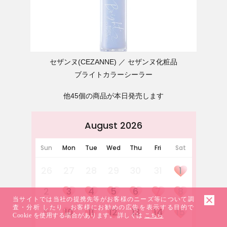
セザンヌ(CEZANNE)
セザンヌ化粧品
ブライトカラーシーラー
他45個の商品が本日発売します
August 2026
Sun
Mon
Tue
Wed
Thu
Fri
Sat
26
27
28
29
30
31
1
2
3
4
5
6
7
8
当サイトでは当社の提携先等がお客様のニーズ等について調
査・分析 したり、お客様にお勧めの広告を表示する目的で
9
10
11
12
13
14
15
Cookie を使用する場合があります。 詳しくは
こちら