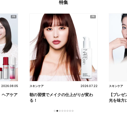
特集
2026.07.22
2026.07.22
スキンケア
ヘア
りが変わ
【プレゼント】不要な角質をオフして
柏木由紀
光を味方に
1
2
3
4
5
6
7
8