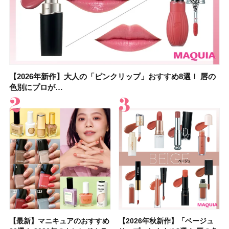
【2026年新作】大人の「ピンクリップ」おすすめ8選！ 唇の
【上田竜也さんのマイベストコスメ５選】大人になって開眼
【2026年新作】大人の「ピンクリップ」おすすめ8選！ 唇の
【2026夏】「香水・フレグランス」ランキングTOP5！＜美
【2026夏】「歯磨き粉・オーラルケア」ランキングTOP5！
【2026年夏】40代におすすめの髪型30選！ 若く見える・手
【鈴木えみさんの愛用品30選】コスメ・スキンケア・ヘアケ
【キャンメイク】売切続出！先行発売中の「クリアヴェール
色別にプロが…
したからこそ愛が深…
色別にプロが…
容マニア・マ…
＜美容マニア…
入れが楽な…
アetc.お気に…
セッティングパウダ…
【最新】マニキュアのおすすめ
【2026年夏】汗に強い日焼け
【最新】マニキュアのおすすめ
【デパコスのネイルオイル10
【石井美保さんのおすすめお菓
【2026年夏】おすすめの髪型
【読者プレゼント】羽の見えな
【セザンヌ】8/7新色追加！
【2026年秋新作】「ベージュ
【石井美保さん】おすすめの
【2026年秋新作】「ベージュ
【2026年】ボディ用日焼け止
【板野友美さんの美活】「最
【2026年夏】小顔に見えるボ
【2026年8月の一粒万倍日】お
【限定】&be「リップカラーデ