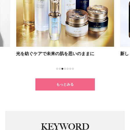
光を紡ぐケアで未来の肌を思いのままに
新し
1
2
3
4
5
6
7
もっとみる
KEYWORD