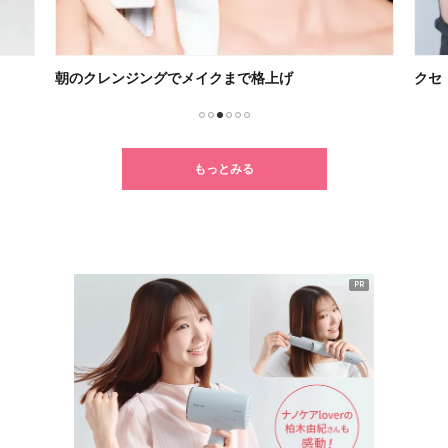
朝のクレンジングでメイクまで格上げ
クセ
1
2
3
4
5
6
もっとみる
PR