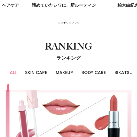
】ヘアケア
諦めていたシワに、新ルーティン
柏木由紀
1
2
3
4
5
6
7
8
RANKING
ランキング
ALL
SKIN CARE
MAKEUP
BODY CARE
BIKATSU
すべて
スキンケア
メイク
ボディケア
美活
ヘア
ライフスタイル
ビューティーズ