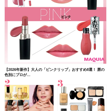
【2026年新作】大人の「ピンクリップ」おすすめ8選！ 唇の
【上田竜也さんのマイベストコスメ５選】大人になって開眼
【2026年新作】大人の「ピンクリップ」おすすめ8選！ 唇の
【2026夏】「香水・フレグランス」ランキングTOP5！＜美
【2026年最新】ダイエットや腸活におすすめの食品・ドリン
【2026年夏】40代におすすめの髪型30選！ 若く見える・手
【フォロー＆いいねで当たる】中国割烹旅館 掬水亭の宿泊券
【セザンヌ】8/7新色追加！「ウォータリーティントリップ
色別にプロが…
したからこそ愛が深…
色別にプロが…
容マニア・マ…
ク6選！ 美活…
入れが楽な…
を1組2名様にプ…
」10モモピュ…