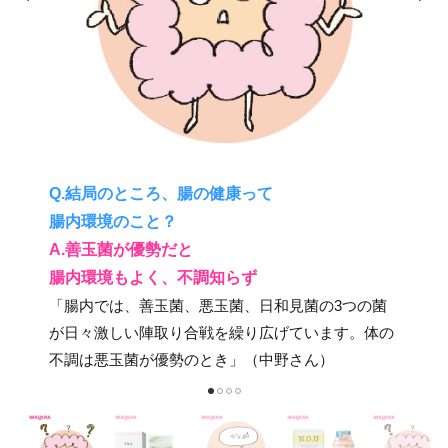
Q.結局のところ、腸の健康って
腸内環境のこと？
A.善玉菌が優勢だと
腸内環境もよく、不調知らず
「腸内では、善玉菌、悪玉菌、日和見菌の3つの菌
が日々激しい陣取り合戦を繰り広げています。体の
不調は悪玉菌が優勢のとき」（中野さん）
1
2
3
4