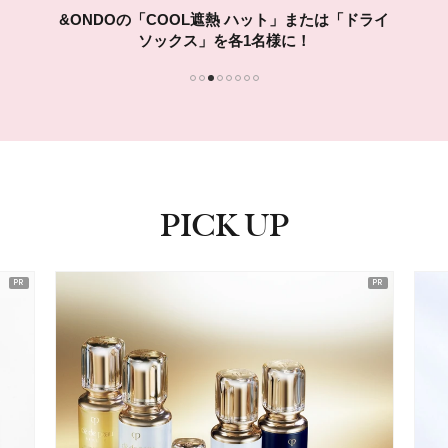
&ONDOの「COOL遮熱 ハット」または「ドライ
ソックス」を各1名様に！
1
2
3
4
5
6
7
8
PICK UP
ピックアップ