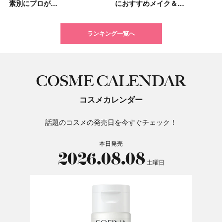
素別にプロが…
マキアビュー…
素別にプロが…
大人気の色付き…
美容マニア集…
17選
テム10選！
セージ ＆ シ…
におすすめメイク＆…
ィーズが投票…
におすすめメイク＆…
トのパーツケ…
たり
あり・なし別…
「baramood」を3名様…
Rosy…
ランキング一覧へ
COSME CALENDAR
コスメカレンダー
話題のコスメの発売日を今すぐチェック！
本日発売
2026.08.08
土曜日