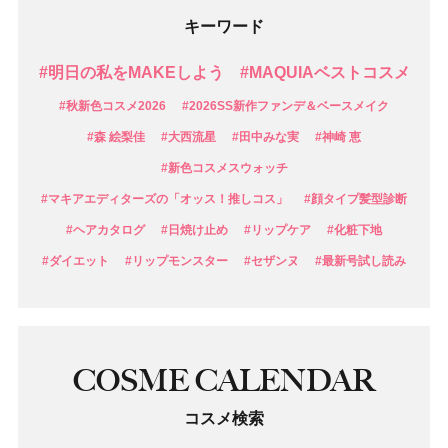
キーワード
#明日の私をMAKEしよう
#MAQUIAベストコスメ
#秋新色コスメ2026
#2026SS新作ファンデ＆ベースメイク
#森 絵梨佳
#大西流星
#田中みな実
#神崎 恵
#新色コスメスウォッチ
#マキアエディターズの「オッス！推しコス」
#顔タイプ髪型診断
#ヘアカタログ
#日焼け止め
#リップケア
#化粧下地
#ダイエット
#リップモンスター
#セザンヌ
#最新号試し読み
COSME CALENDAR
コスメ検索