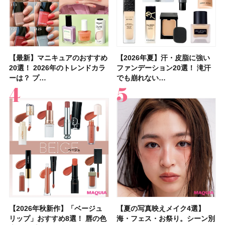
【最新】マニキュアのおすすめ
【石井美保さん】おすすめの
【最新】マニキュアのおすすめ
【2026年】ボディ用日焼け止
【2026夏】「歯磨き粉・オー
【2026年夏】おすすめの髪型
【鈴木えみさんの愛用品30選】
【ルナソルアイシャドウ】アイ
【2026年夏】汗・皮脂に強い
【クリスマスコフレ2026】ク
【2026年夏】汗・皮脂に強い
【2026夏】「リップケア」ラ
【板野友美さんの美活】「最
【2026年夏】小顔に見えるボ
【無印良品】スキンケア×衣料
【セザンヌ】「ブライトカラー
20選！ 2026年のトレンドカラ
「ブライトニング」11選！ ス
20選！ 2026年のトレンドカラ
めUVのおすすめ20選！ この夏
ラルケア」ランキングTOP5！
36選！ショート・ボブ・ミディ
コスメ・スキンケア・ヘアケア
カラーレーションN新色・限定
ファンデーション20選！ 滝汗
リニークのホリデーコフレを一
ファンデーション20選！ 滝汗
ンキングTOP5！＜美容マニア
近、下の歯の矯正を再開したん
ブの髪型37選！ レイヤー・切
素材の最強タッグで実現！ 着
シーラー」新色グリーンが8/7
ーは？ プ…
キンケアからサプ…
ーは？ プ…
注目の人気…
＜美容マニア…
アム・ロング…
etc.お気に…
色をイエベ・ブ…
でも崩れない…
挙紹介！ 人気…
でも崩れない…
集団・マキア…
です」オーラルケア…
りっぱなしな…
るだけで保湿でき…
に発売｜既存色…
【2026年秋新作】「ベージュ
【2026夏】「シートマスク・
【2026年秋新作】「ベージュ
【ニベア】美容液リップクリー
【2026夏】「インナーケア・
【最新】髪のうねり・広がり・
【2026年8月の一粒万倍日】お
【ジョー マローン ロンドン】
【夏の写真映えメイク4選】
【2026夏】「洗顔料」ランキ
【夏の写真映えメイク4選】
【石井美保さん・50歳のボディ
【石井美保さんのおすすめお菓
【2026年夏】透明感カラーの
【読者プレゼント】羽の見えな
先行販売でゲット🧡LUNASOL
リップ」おすすめ8選！ 唇の色
パック」ランキングTOP5！＜
リップ」おすすめ8選！ 唇の色
ム＆ボディスクラブが新登場！
サプリ」ランキングTOP5！＜
くせ毛におすすめのシャンプー
すすめの開運コスメ＆美容アイ
大人気フレグランス「ウッド
海・フェス・お祭り。シーン別
ングTOP5！＜マキアビューテ
海・フェス・お祭り。シーン別
ケア愛用品16選】首・手・バス
子＆お茶10選】手土産にもぴっ
髪色おすすめ20選！ ブリーチ
いハンディファン
アイカラーレーションN 23