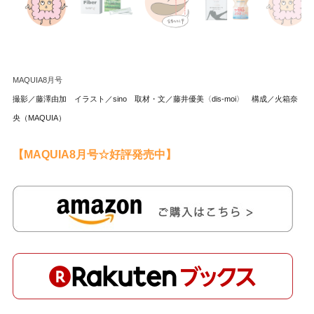
MAQUIA8月号
撮影／藤澤由加 イラスト／sino 取材・文／藤井優美〈dis-moi〉 構成／火箱奈
央（MAQUIA）
【MAQUIA8月号☆好評発売中】