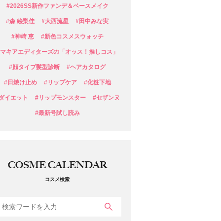
#2026SS新作ファンデ＆ベースメイク
#森 絵梨佳
#大西流星
#田中みな実
#神崎 恵
#新色コスメスウォッチ
#マキアエディターズの「オッス！推しコス」
#顔タイプ髪型診断
#ヘアカタログ
#日焼け止め
#リップケア
#化粧下地
#ダイエット
#リップモンスター
#セザンヌ
#最新号試し読み
COSME CALENDAR
コスメ検索
検索