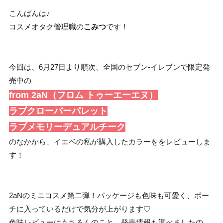
こんばんは♪
コスメオタク管理職の
こみつ
です！
今回は、6月27日より順次、全国のセブン‐イレブンで限定発
売中の
from 2aN（フロム トゥーエーエヌ）
ラブクローバーパレット
ラブメモリーデュアルチーク
のなかから、イエベの私が購入したカラーををレビューしま
す！
2aNのミニコスメ第二弾！パッケージも色味も可愛く、ポー
チに入っているだけで気分が上がります♡
色味レビューはもちろんのこと、発売情報も調べましたの