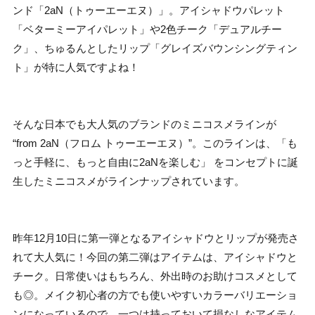
ンド「2aN（トゥーエーエヌ）」。アイシャドウパレット
「ベターミーアイパレット」や2色チーク「デュアルチー
ク」、ちゅるんとしたリップ「グレイズバウンシングティン
ト」が特に人気ですよね！
そんな日本でも大人気のブランドのミニコスメラインが
“from 2aN（フロム トゥーエーエヌ）”。このラインは、「も
っと手軽に、もっと自由に2aNを楽しむ」 をコンセプトに誕
生したミニコスメがラインナップされています。
昨年12月10日に第一弾となるアイシャドウとリップが発売さ
れて大人気に！今回の第二弾はアイテムは、アイシャドウと
チーク。日常使いはもちろん、外出時のお助けコスメとして
も◎。メイク初心者の方でも使いやすいカラーバリエーショ
ンになっているので、一つは持っておいて損なしなアイテム