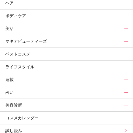
ヘア
スキンケアまとめ
ニュース
新色トップ
ボディケア
スキンケア診断
メイクまとめ
クリスマスコフレ
ヘアトップ
美活
ベースメイクカタログ
秋新色
ニュース
ボディケアトップ
マキアビューティーズ
メイク診断
新色コスメスウォッチ
ヘアカタログ
ニュース
美活トップ
ベストコスメ
ビューティ速報
ヘアまとめ
ボディケアまとめ
美活グランプリ
マキアビューティーズトップ
ライフスタイル
ヘア診断
ボディケア診断
ヘルスケア・ダイエット
TOPビューティーズ一覧
ベストコスメトップ
連載
ビューティーズ一覧
ベストコスメ
ライフスタイルトップ
占い
記事ランキング
読者ベスコス
ニュース
連載トップ
美容診断
メンバーランキング
プチプラコスメグランプリ
ライフスタイルまとめ
マキアエディターズのオッス！推しコス
占いトップ
コスメカレンダー
ブライトニング・UVグランプリ
ライフスタイル診断
小林ひろ美のキレイはかけ算
Keikoの月星座占い
美容診断トップ
試し読み
プリュスベスコス
小田ユイコのマニアックビューティREPORT
三島キアリーの12星座別 恋愛運&美容運
パーソナルカラー診断
コスメカレンダートップ