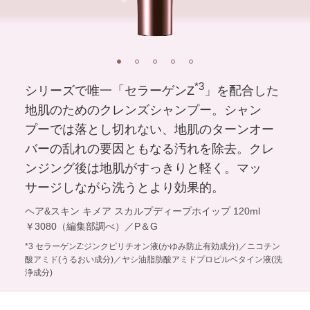
1
2
3
4
5
*3
シリーズで唯一「セラーゲンZ
」を配合した
地肌のためのクレンズシャンプー。シャン
プーでは落とし切れない、地肌のターンオー
バーの乱れの要因ともなる汚れを除去。クレ
ンジング後は地肌がすっきりと軽く。マッ
サージしながら洗うとより効果的。
ヘア&スキン キメア スカルプディープホイップ 120ml
￥3080（編集部調べ）／P＆G
*3 セラーゲンZ:ジンクピリチオン液(かゆみ防止有効成分)／ニコチン
酸アミド(うるおい成分)／ヤシ油脂肪酸アミドプロピルベタイン液(洗
浄成分)