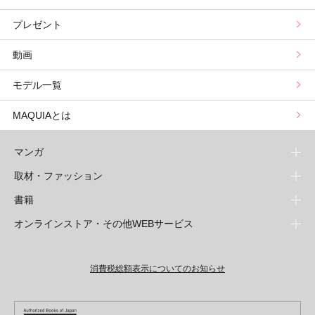
プレゼント
野毛まゆりの実況野毛Channel
動物キャラナビ占い
顔タイプ髪型診断
検索
動画
星谷菜々の美に効くスイーツ
ムーン・リーの運を呼び寄せる香り
モデル一覧
山本舞香のBeauty Script
MAQUIAとは
マンガ
取材・ファッション
少年マンガ
週刊少年ジャンプ
書籍
青年マンガ
ファッション・美容
ジャンプSQ
少年ジャンプ+
Seventeen
オンラインストア・その他WEBサービス
少女マンガ
芸能・情報・スポーツ
文芸・文庫・総合
Vジャンプ
ジャンプTOON
non-no
ジャンプTOON
Myojo
すばる
女性マンガ
学芸・ノンフィクション・新書
オンラインストア
最強ジャンプ
ZEBRACK
BAILA
ZEBRACK
週プレNEWS
小説すばる
ジャンプTOON
1日5分で、明日は変わる よみタイ yomitai
OTO
消費税総額表示についてのお知らせ
ライトノベル・ノベライズ
その他WEBサービス
少年ジャンプ+
S-MANGA
MAQUIA
S-MANGA
週プレ グラジャパ!
集英社 文芸ステーション
ZEBRACK
集英社学芸部 - 学芸・ノンフィクション
SHUEISHA MANGA-ART HERITAGE
ジャンプTOON
集英社オレンジ文庫
集英社アドナビ
キッズ
集英社ジャンプリミックス
SPUR
集英社コミック文庫
Sportiva
web 集英社文庫
S-MANGA
集英社ビジネス書
ジャンプキャラクターズストア
ZEBRACK
JUMP j-BOOKS
集英社エディターズ・ラボ
集英社コミック文庫
LEE
集英社みらい文庫