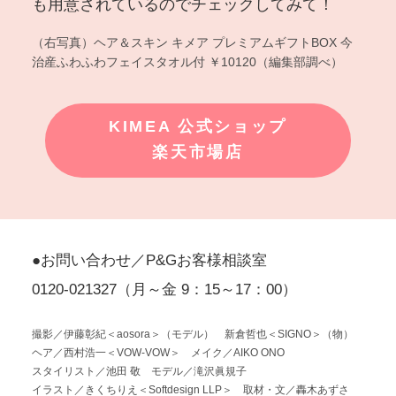
も用意されているのでチェックしてみて！
（右写真）ヘア＆スキン キメア プレミアムギフトBOX 今
治産ふわふわフェイスタオル付 ￥10120（編集部調べ）
KIMEA 公式ショップ
楽天市場店
●お問い合わせ／P&Gお客様相談室
0120-021327（月～金 9：15～17：00）
撮影／伊藤彰紀＜aosora＞（モデル） 新倉哲也＜SIGNO＞（物）
ヘア／西村浩一＜VOW-VOW＞ メイク／AIKO ONO
スタイリスト／池田 敬 モデル／滝沢眞規子
イラスト／きくちりえ＜Softdesign LLP＞ 取材・文／轟木あずさ