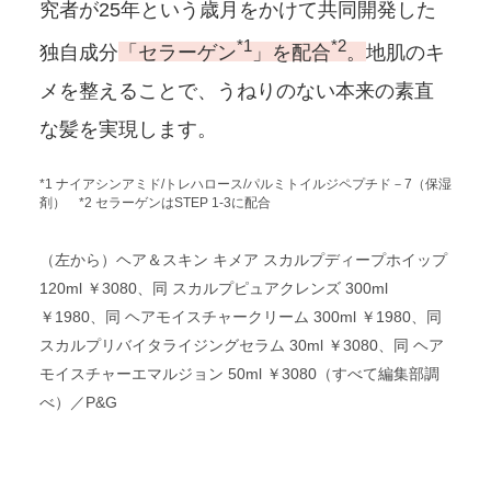
究者が25年という歳月をかけて共同開発した
*1
*2
独自成分
「セラーゲン
」を配合
。
地肌のキ
メを整えることで、うねりのない本来の素直
な髪を実現します。
*1 ナイアシンアミド/トレハロース/パルミトイルジペプチド－7（保湿
剤） *2 セラーゲンはSTEP 1-3に配合
（左から）ヘア＆スキン キメア スカルプディープホイップ
120ml ￥3080、同 スカルプピュアクレンズ 300ml
￥1980、同 ヘアモイスチャークリーム 300ml ￥1980、同
スカルプリバイタライジングセラム 30ml ￥3080、同 ヘア
モイスチャーエマルジョン 50ml ￥3080（すべて編集部調
べ）／P&G