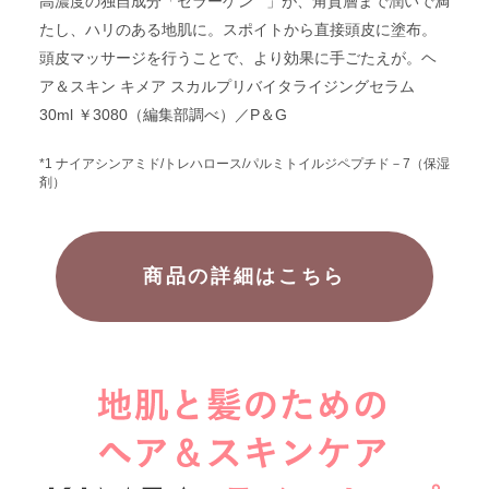
高濃度の独自成分「セラーゲン
」が、角質層まで潤いで満
たし、ハリのある地肌に。スポイトから直接頭皮に塗布。
頭皮マッサージを行うことで、より効果に手ごたえが。
ヘ
ア＆スキン キメア スカルプリバイタライジングセラム
30ml ￥3080（編集部調べ）／P＆G
*1 ナイアシンアミド/トレハロース/パルミトイルジペプチド－7（保湿
剤）
商品の詳細はこちら