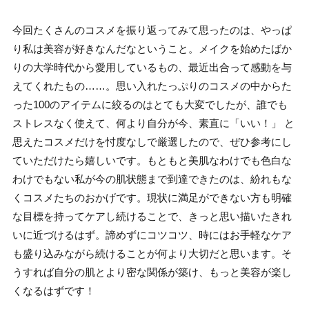
今回たくさんのコスメを振り返ってみて思ったのは、やっぱ
り私は美容が好きなんだなということ。メイクを始めたばか
りの大学時代から愛用しているもの、最近出合って感動を与
えてくれたもの……。思い入れたっぷりのコスメの中からた
った100のアイテムに絞るのはとても大変でしたが、誰でも
ストレスなく使えて、何より自分が今、素直に「いい！」 と
思えたコスメだけを忖度なしで厳選したので、ぜひ参考にし
ていただけたら嬉しいです。もともと美肌なわけでも色白な
わけでもない私が今の肌状態まで到達できたのは、紛れもな
くコスメたちのおかげです。現状に満足ができない方も明確
な目標を持ってケアし続けることで、きっと思い描いたきれ
いに近づけるはず。諦めずにコツコツ、時にはお手軽なケア
も盛り込みながら続けることが何より大切だと思います。そ
うすれば自分の肌とより密な関係が築け、もっと美容が楽し
くなるはずです！