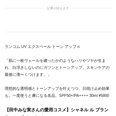
記事が続きます
ランコム UV エクスペール トーン アップ n
「肌に一枚ヴェールを纏ったかのようなハリやツヤが生ま
れ、白浮きしないのにガツンとトーンアップ。スキンケアの
最後に薄〜くつけます。」
理想的な透明感とトーンアップを叶えつつ、日焼け止め効果
も。一度使うと虜になる名品。SPF50+/PA++++ 30ml ¥5800
【田中みな実さんの愛用コスメ】シャネル ル ブラン