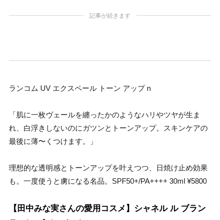
記事が続きます
ランコム UV エクスペール トーン アップ n
「肌に一枚ヴェールを纏ったかのようなハリやツヤが生ま
れ、白浮きしないのにガツンとトーンアップ。スキンケアの
最後に薄〜くつけます。」
理想的な透明感とトーンアップを叶えつつ、日焼け止め効果
も。一度使うと虜になる名品。SPF50+/PA++++ 30ml ¥5800
【田中みな実さんの愛用コスメ】シャネル ル ブラン