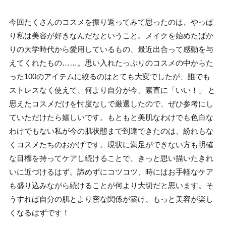
今回たくさんのコスメを振り返ってみて思ったのは、やっぱ
り私は美容が好きなんだなということ。メイクを始めたばか
りの大学時代から愛用しているもの、最近出合って感動を与
えてくれたもの……。思い入れたっぷりのコスメの中からた
った100のアイテムに絞るのはとても大変でしたが、誰でも
ストレスなく使えて、何より自分が今、素直に「いい！」 と
思えたコスメだけを忖度なしで厳選したので、ぜひ参考にし
ていただけたら嬉しいです。もともと美肌なわけでも色白な
わけでもない私が今の肌状態まで到達できたのは、紛れもな
くコスメたちのおかげです。現状に満足ができない方も明確
な目標を持ってケアし続けることで、きっと思い描いたきれ
いに近づけるはず。諦めずにコツコツ、時にはお手軽なケア
も盛り込みながら続けることが何より大切だと思います。そ
うすれば自分の肌とより密な関係が築け、もっと美容が楽し
くなるはずです！