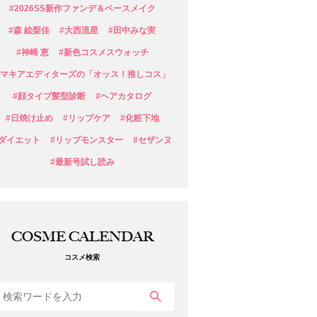
#2026SS新作ファンデ＆ベースメイク
#森 絵梨佳
#大西流星
#田中みな実
#神崎 恵
#新色コスメスウォッチ
#マキアエディターズの「オッス！推しコス」
#顔タイプ髪型診断
#ヘアカタログ
#日焼け止め
#リップケア
#化粧下地
#ダイエット
#リップモンスター
#セザンヌ
#最新号試し読み
COSME CALENDAR
コスメ検索
検索